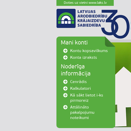
Doties uz vietni www.laks.lv
Mani konti
Kontu kopsavilkums
Konta izraksts
Noderīga
informācija
Cenrādis
Kalkulatori
Kā sākt lietot i-ks
pirmoreiz
Attālināto
pakalpojumu
noteikumi