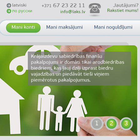
67 23 22 11
latviski
Jautājumi?
+371
Rakstiet mums!
по русски
info@laks.lv
Mani konti
Mani maksājumi
Mani noguldījumi
Krājaizdevu sabiedrības finanšu
pakalpojumi ir domāti tikai arodbiedrības
biedriem, kas ļauj dziļi izprast biedru
vajadzības un piedāvāt tieši viņiem
piemērotus pakalpojumus.
1
2
3