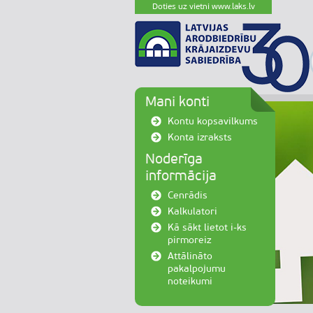
Doties uz vietni www.laks.lv
Mani konti
Kontu kopsavilkums
Konta izraksts
Noderīga
informācija
Cenrādis
Kalkulatori
Kā sākt lietot i-ks
pirmoreiz
Attālināto
pakalpojumu
noteikumi