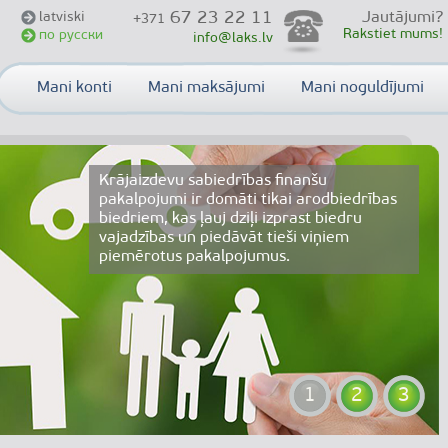
67 23 22 11
latviski
Jautājumi?
+371
Rakstiet mums!
по русски
info@laks.lv
Mani konti
Mani maksājumi
Mani noguldījumi
Krājaizdevu sabiedrības finanšu
pakalpojumi ir domāti tikai arodbiedrības
biedriem, kas ļauj dziļi izprast biedru
vajadzības un piedāvāt tieši viņiem
piemērotus pakalpojumus.
1
2
3