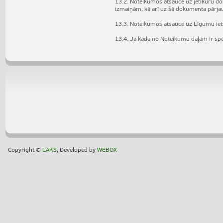
13.2. Noteikumos atsauce uz jebkuru do
izmaiņām, kā arī uz šā dokumenta pārj
13.3. Noteikumos atsauce uz Līgumu iet
13.4. Ja kāda no Noteikumu daļām ir spē
Copyright ©
LAKS
, Developed by
WEBOX