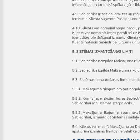
4.8. Sabiedrības sniegtā informācija, k
informāciju un juridiskā spēka ziņā ir
4.9. Sabiedrība ir tiesīga ierakstīt un 
ierakstus Klienta saņemto Pakalpojumu 
4.10. Klients var nomainīt Ieejas paroli,
Klients var nomainīt Ieejas paroli arī uz
identitātes pierādīšanai izmanto Klient
Klients noteicis Sabiedrībai Līgumā un S
5. SISTĒMAS IZMANTOŠANAS LIMITI
5.1. Sabiedrība neizpilda Maksājuma rī
5.2. Sabiedrība izpilda Maksājuma rīkoju
5.3. Sistēmas izmantošanas limiti nea
5.3.1. Maksājuma rīkojumiem par noguld
5.3.2. Komisijas maksām, kuras Sabiedrīb
Sabiedrībai ar Sistēmas starpniecību;
5.3.3. Maksājuma rīkojumiem par maksāj
Sabiedrībai, izmantojot Sistēmas sadaļā 
5.4. Klients var mainīt Maksājuma un Die
apstiprina izmaiņas limitos ne vēlāk kā 