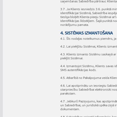
saņemšanas Sabiedrība pārtrauc Klienta ide
3.7. Ja Klients iesniedzis 3.6. punktā mi
identifikācijai Sistēmā, Sabiedrība iesp
tiesīga bloķēt Klienta pieeju Sistēmai arī
Identifikācijas līdzekļiem. Šajā punktā no
norādījumu pamata.
4. SISTĒMAS IZMANTOŠANA
4.1. Šīs nodaļas noteikumus piemēro, j
4.2. Lai piekļūtu Sistēmai, Klients izma
4.3. Klients izmanto Sistēmu saskaņā a
piekļūt Sistēmai.
4.4. Izmantojot Sistēmu, Klients savas ide
SMS autentifikācijas kods.
4.5. Atkarībā no Pakalpojuma veida Klient
4.6. Lai apstiprinātu un iesniegtu Sabie
starpniecību Sabiedrībai elektroniski nos
parakstam.
4.7. Jebkurš Paziņojums, kas apstiprināt
un Sabiedrībai, un juridiskā spēka ziņā
dokumentam.