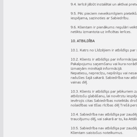
9.4. Ierīcē jābūt instalētai un aktīvai 
9.5. Pēc pieciem neveiksmīgiem pieteikš
iespējama, sazinoties ar Sabiedrību.
9.6. Klientam ir pienākums regulāri vei
netiktu izmantota uz inficētas Ierīces.
10. ATBILDĪBA
10.1. Katrs no Līdzējiem ir atbildīgs par 
10.2. Klients ir atbildīgs par informācij
Pakalpojumu saņemšanu vai kura norādīta
izmaiņām minētajā informācijā.
Nepatiesu, neprecīzu, nepilnīgu vai nesa
radušies šajā sakarā. Sabiedrība nav at
vainas dēļ.
10.3. Klients ir atbildīgs par jebkuriem 
atbilstošu glabāšanu, lai novērstu iespē
ievērojis citas Sabiedrības noteiktās dr
nolaidības vai tīšas rīcības dēļ Trešā per
10.4. Sabiedrība nav atbildīga par zaud
traucējumu dēļ, vai sakarā ar to, ka Attā
10.5. Sabiedrība nav atbildīga par zaudē
Klientam saistošus noteikumus.