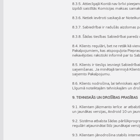
8.3.5. Attiecīgajā Kontā nav brīvi pieeja
izpildi saistītās Komisijas maksas samak
8.3.6. Netiek ievēroti saskaņā ar Notei
8.3.7. Sabiedrībai ir radušās aizdomas 
8.3.8. Šādas tiesības Sabiedrībai paredz 
8.4. Klients regulāri, bet ne retāk kā vi
Pakalpojumiem, kas atspoguļota Pieprasī
nekavējoties rakstiski informē par to Sab
8.5. Klients ir tiesīgs iesniegt Sabiedrī
saņemšanas. Ja minētajā termiņā Klients 
saņemto Pakalpojumu.
8.6. Klients nodrošina, lai tehniskais 
Līgumā noteiktajām tehniskajām un dro
9. TEHNISKĀS UN DROŠĪBAS PRASĪBAS
9.1. Klientam jāizmanto Ierīce ar atbals
un jaunākas versijas, Android 10 un jaun
9.2. Sistēma atbalsta šādas pārlūkprog
regulāri atjauninātai līdz jaunākajai versij
9.3. Klientam jānodrošina stabils inter