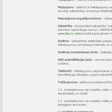
Pakalpojumi
– Sabiedrības pakalpojumi, 
Paziņojums
– jebkurš ar Pakalpojumu saņ
iesniedz Sabiedrībai, izmantojot Attālin
Pieprasījuma noguldījuma konts
– Sabied
Sabiedrība
– Kooperatīvā sabiedrība “Lat
vienotais reģistrācijas numurs: 40003248
www.laks.lv
; elektroniskā pasta adrese:
i
Sistēma
– Sabiedrības attālinātas pieeja
Pakalpojumus, izmantojot internetu un atb
Sistēmas izmantošanas limits
– Maksājum
SMS autentifikācijas kods
– vienreiz lie
nolūkos;
TelefonKS
– Pakalpojumu saņemšanas vei
Identifikācijas līdzekļus, zvanot Sabie
Trešā persona
– jebkura juridiska vai fiz
1.2. Ja Noteikumos nav noteikts citādi, vie
daudzskaitlī, un otrādi.
1.3. Ja Noteikumos nav noteikts citādi,
lietotajiem terminiem.