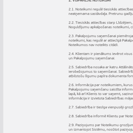
2. VISPĀRĒJIE NOTEIKUMI
2.1. Noteikumi regulē tiesiskās attiecīb
neatņemama sastāvdaļa. Pretrunu gadīj
2.2. Tiesiskās attiecības starp Līdzējie
Noguldījumu apkalpošanas noteikumi, ci
2.3. Pakalpojumu saņemšanai piemērojam
noteikumi, kas regulē ar attiecīgā Pakal
Noteikumos nav noteikts citādi.
2.4. Klientam ir pienākums ievērot vis
un Pakalpojumu saņemšanai.
2.5. Sabiedrība nosaka ar katru Attāli
ierobežojumus to saņemšanai. Sabiedrība
atbilstošu līgumu papīra dokumenta for
2.6. Informācija par noteikumiem, kurus
Pakalpojumu saņemšanu saistīta informāc
lapā, kā arī Klients to var saņemt, sazi
informācija ir izvietota Sabiedrības mājas
2.7. Sabiedrība ir tiesīga vienpusēji gro
2.8. Sabiedrība informē Klientu par Not
2.9. Paziņojums par Noteikumu grozījumi
un izmantojot Sistēmu, nosūtot paziņoj