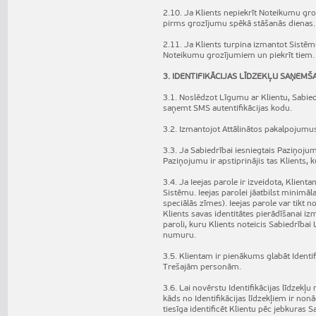
2.10. Ja Klients nepiekrīt Noteikumu gro
pirms grozījumu spēkā stāšanās dienas.
2.11. Ja Klients turpina izmantot Sistē
Noteikumu grozījumiem un piekrīt tiem.
3. IDENTIFIKĀCIJAS LĪDZEKĻU SAŅEM
3.1. Noslēdzot Līgumu ar Klientu, Sabied
saņemt SMS autentifikācijas kodu.
3.2. Izmantojot Attālinātos pakalpojumus,
3.3. Ja Sabiedrībai iesniegtais Paziņoju
Paziņojumu ir apstiprinājis tas Klients, ku
3.4. Ja Ieejas parole ir izveidota, Klient
Sistēmu. Ieejas parolei jāatbilst minimāl
speciālās zīmes). Ieejas parole var tikt 
Klients savas identitātes pierādīšanai 
paroli, kuru Klients noteicis Sabiedrībai
numuru.
3.5. Klientam ir pienākums glabāt Identif
Trešajām personām.
3.6. Lai novērstu Identifikācijas līdzekļu
kāds no Identifikācijas līdzekļiem ir non
tiesīga identificēt Klientu pēc jebkuras 