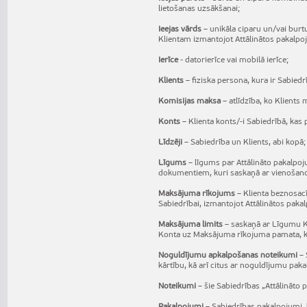
lietošanas uzsākšanai;
Ieejas vārds
– unikāla ciparu un/vai burtu
Klientam izmantojot Attālinātos pakalp
Ierīce
- datorierīce vai mobilā ierīce;
Klients
– fiziska persona, kura ir Sabied
Komisijas maksa
– atlīdzība, ko Klients
Konts
– Klienta konts/-i Sabiedrībā, kas 
Līdzēji
– Sabiedrība un Klients, abi kopā;
Līgums
– līgums par Attālināto pakalpo
dokumentiem, kuri saskaņā ar vienošano
Maksājuma rīkojums
– Klienta beznosacī
Sabiedrībai, izmantojot Attālinātos pak
Maksājuma limits
– saskaņā ar Līgumu K
Konta uz Maksājuma rīkojuma pamata, ka
Noguldījumu apkalpošanas noteikumi
–
kārtību, kā arī citus ar noguldījumu pak
Noteikumi
– šie Sabiedrības „Attālināto