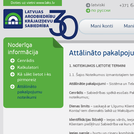
Doties uz vietni www.laks.lv
6
latviski
+371
по русски
Mani konti
Mani
Noderīga
informācija
Attālināto pakalpoj
Cenrādis
1. NOTEIKUMOS LIETOTIE TERMINI
Kalkulatori
Kā sākt lietot i-ks
1.1. Šajos Noteikumos izmantotajiem te
pirmoreiz
Attālinātie pakalpojumi
– Sistēma un Tel
Attālināto
pakalpojumu
Cenrādis
– Sabiedrības spēkā esošais P
noteikumi
noteikumus;
Dienas limits
– saskaņā ar Līgumu Klient
Konta/-iem diennakts laikā uz Maksājuma
Identifikācijas līdzekļi
– Ieejas vārds, Ieej
Klientam piešķīrusi Sabiedrība vai kuru
Ieejas parole
– burtu un ciparu kombināci