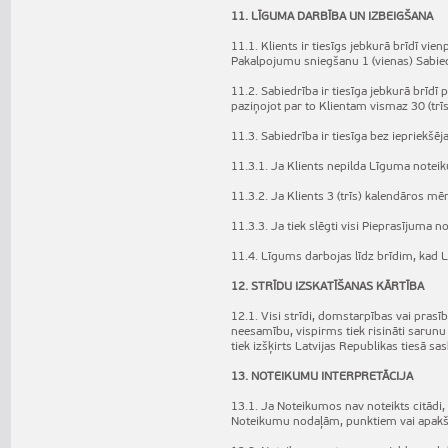
11. LĪGUMA DARBĪBA UN IZBEIGŠANA
11.1. Klients ir tiesīgs jebkurā brīdī vi
Pakalpojumu sniegšanu 1 (vienas) Sabied
11.2. Sabiedrība ir tiesīga jebkurā brīd
paziņojot par to Klientam vismaz 30 (trī
11.3. Sabiedrība ir tiesīga bez iepriek
11.3.1. Ja Klients nepilda Līguma notei
11.3.2. Ja Klients 3 (trīs) kalendāros m
11.3.3. Ja tiek slēgti visi Pieprasījuma 
11.4. Līgums darbojas līdz brīdim, kad Līd
12. STRĪDU IZSKATĪŠANAS KĀRTĪBA
12.1. Visi strīdi, domstarpības vai prasī
neesamību, vispirms tiek risināti sarun
tiek izšķirts Latvijas Republikas tiesā 
13. NOTEIKUMU INTERPRETĀCIJA
13.1. Ja Noteikumos nav noteikts citād
Noteikumu nodaļām, punktiem vai apakšp