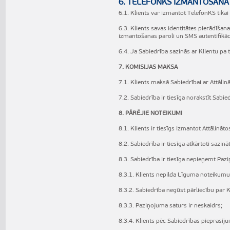
6. TELEFONKS IZMANTOŠANA
6.1. Klients var izmantot TelefonKS tik
6.3. Klients savas identitātes pierādīša
izmantošanas paroli un SMS autentifikāci
6.4. Ja Sabiedrība sazinās ar Klientu pa t
7. KOMISIJAS MAKSA
7.1. Klients maksā Sabiedrībai ar Attāl
7.2. Sabiedrība ir tiesīga norakstīt Sab
8. PĀRĒJIE NOTEIKUMI
8.1. Klients ir tiesīgs izmantot Attālin
8.2. Sabiedrība ir tiesīga atkārtoti sazin
8.3. Sabiedrība ir tiesīga nepieņemt Pazi
8.3.1. Klients nepilda Līguma noteikumu
8.3.2. Sabiedrība negūst pārliecību par Kl
8.3.3. Paziņojuma saturs ir neskaidrs;
8.3.4. Klients pēc Sabiedrības pieprasīj