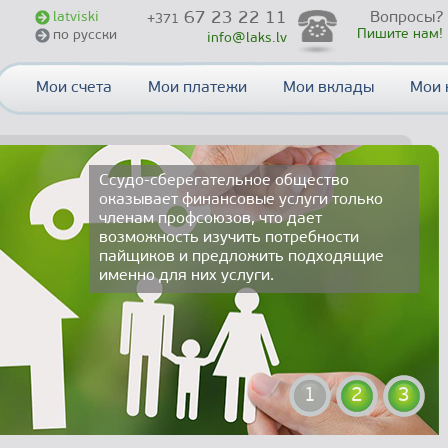
67 23 22 11
latviski
Вопросы?
+371
Пишите нам!
по русски
info@laks.lv
Мои счета
Мои платежи
Мои вклады
Мои 
Ссудо-сберегательное общество
оказывает финансовые услуги только
членам профсоюзов, что дает
возможность изучить потребности
пайщиков и предложить подходящие
именно для них услуги.
1
2
3