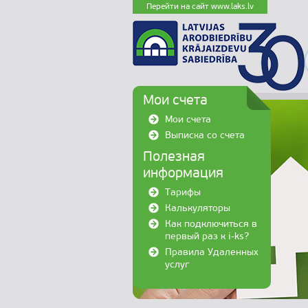
Перейти на сайт www.laks.lv
Мои счета
Мои счета
Выписка со счета
Полезная
информация
Тарифы
Калькуляторы
Как подключиться в
первый раз к i-ks?
Правила Удаленных
услуг