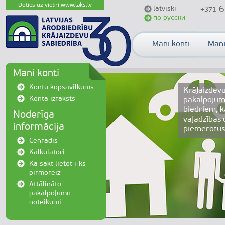
Doties uz vietni www.laks.lv
6
latviski
+371
по русски
Mani konti
Mani
Mani konti
Kontu kopsavilkums
Krājaizdevu
Konta izraksts
pakalpojumi
biedriem, ka
Noderīga
vajadzības 
informācija
piemērotus
Cenrādis
Kalkulatori
Kā sākt lietot i-ks
pirmoreiz
Attālināto
pakalpojumu
noteikumi